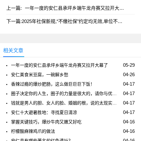
上一篇:
一年一度的安仁县承坪乡端午龙舟赛又拉开大幕了
下一篇:
2025年社保新规,“不缴社保”约定均无效,单位不缴将面临重罚
相关文章
05-29
一年一度的安仁县承坪乡端午龙舟赛又拉开大幕了
04-26
安仁美食米豆腐，一碗解乡愁
04-17
香辣过瘾的爆炒肥肠，这么做巨巨巨下饭！
04-17
圈子决定你的人生，圈子的力量是很大的，请你与优秀的人在一起，余生做一个优秀的人。
04-17
钱就是男人的胆、女人的脸、婚姻的根，说的太现实了！
04-17
安仁十大避暑胜地：寻找夏日清凉
04-16
掌握关键技巧，爆炒牛肉又嫩又好吃
04-16
柠檬酸麻辣鸡爪的做法
04-16
安仁县有哪些著名的红色遗址？