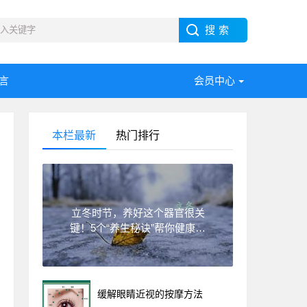
言
会员中心
本栏最新
热门排行
立冬时节，养好这个器官很关
键！5个“养生秘诀”帮你健康入
冬
缓解眼睛近视的按摩方法