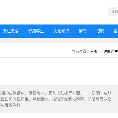
安仁美食
健康养生
文化知识
情感
招聘
留
当前位置：
首页
>
健康养生
在保护皮肤健康、延缓衰老、预防皮肤癌等方面。一、防晒与皮肤
肤胶原蛋白和弹性纤维，导致皱纹、松弛等光老化问题，防晒可有效延
诱发日......