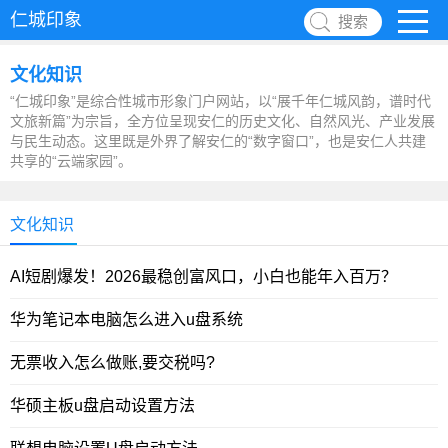
仁城印象
搜索
文化知识
“仁城印象”是综合性城市形象门户网站，以“展千年仁城风韵，谱时代
文旅新篇”为宗旨，全方位呈现安仁的历史文化、自然风光、产业发展
与民生动态。这里既是外界了解安仁的“数字窗口”，也是安仁人共建
共享的“云端家园”。
文化知识
AI短剧爆发！2026最稳创富风口，小白也能年入百万？
华为笔记本电脑怎么进入u盘系统
无票收入怎么做账,要交税吗?
华硕主板u盘启动设置方法