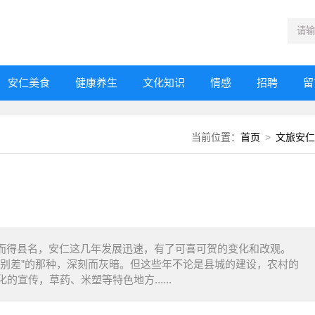
安仁美食
健康养生
文化知识
情感
招聘
留
当前位置：
首页
>
文旅安仁
仁”而得县名，安仁这几年发展迅速，有了可喜可贺的变化和改观。
特别差”的那种，深刻而灰暗。但这些年不论是县城的建设，农村的
宣传，草药、米塑等特色地方......