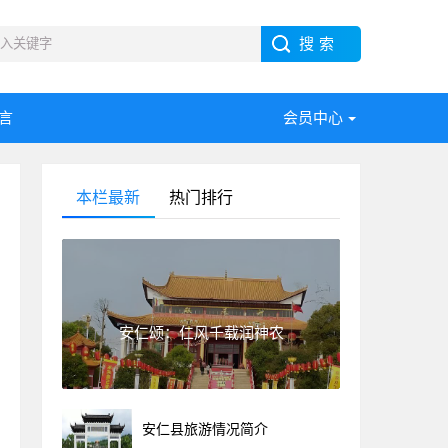
言
会员中心
本栏最新
热门排行
安仁颂：仁风千载润神农
安仁县旅游情况简介