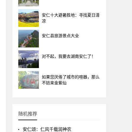
安仁十大避暑胜地：寻找夏日清
凉
安仁县旅游景点大全
对不起，我要去湖南安仁了！
如果您厌倦了城市的喧器，那么
不妨来金紫仙
随机推荐
安仁颂：仁风千载润神农